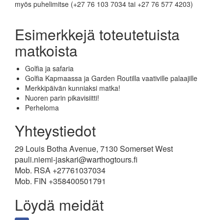
myös puhelimitse (+27 76 103 7034 tai +27 76 577 4203)
Esimerkkejä toteutetuista
matkoista
Golfia ja safaria
Golfia Kapmaassa ja Garden Routilla vaativille palaajille
Merkkipäivän kunniaksi matka!
Nuoren parin pikavisiitti!
Perheloma
Yhteystiedot
29 Louis Botha Avenue, 7130 Somerset West
pauli.niemi-jaskari@warthogtours.fi
Mob. RSA +27761037034
Mob. FIN +358400501791
Löydä meidät