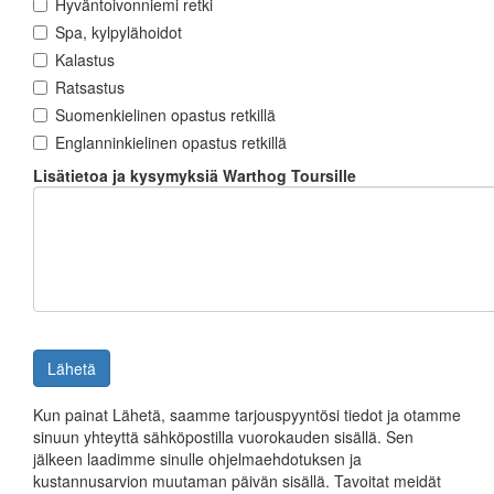
Hyväntoivonniemi retki
Spa, kylpylähoidot
Kalastus
Ratsastus
Suomenkielinen opastus retkillä
Englanninkielinen opastus retkillä
Lisätietoa ja kysymyksiä Warthog Toursille
Lähetä
Kun painat Lähetä, saamme tarjouspyyntösi tiedot ja otamme
sinuun yhteyttä sähköpostilla vuorokauden sisällä. Sen
jälkeen laadimme sinulle ohjelmaehdotuksen ja
kustannusarvion muutaman päivän sisällä. Tavoitat meidät