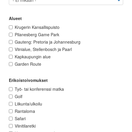
Alueet
Krugerin Kansallispuisto
Pilanesberg Game Park
Gauteng: Pretoria ja Johannesburg
Viinialue, Stellenbosch ja Paarl
Kapkaupungin alue
Garden Route
Erikoistoivomukset
Työ- tai konferenssi matka
Golf
Liikunta/ulkoilu
Rantaloma
Safari
Viinitilaretki