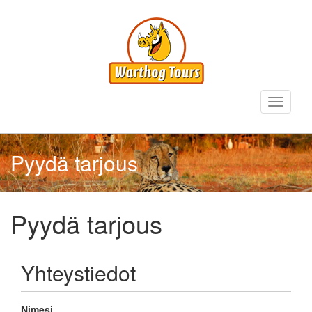
Hyppää
pääsisältöön
Toggle
navigati
Pyydä tarjous
Pyydä tarjous
Yhteystiedot
Nimesi